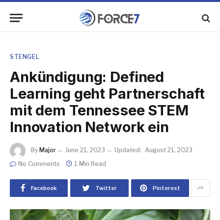
STENGEL
Ankündigung: Defined
Learning geht Partnerschaft
mit dem Tennessee STEM
Innovation Network ein
By
Major
June 21, 2023
Updated:
August 21, 2023
No Comments
1 Min Read
Facebook
Twitter
Pinterest