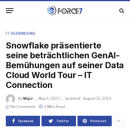
IT-VERBINDUNG
Snowflake präsentierte
seine beträchtlichen GenAI-
Bemühungen auf seiner Data
Cloud World Tour – IT
Connection
By
Major
May 5, 2023
Updated:
August 21, 2023
No Comments
3 Mins Read
Facebook
Twitter
Pinterest